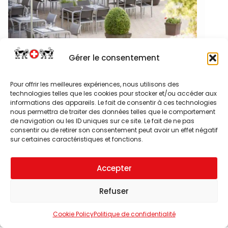
—
Gérer le consentement
Swiss Bistro Genève
Pour offrir les meilleures expériences, nous utilisons des
technologies telles que les cookies pour stocker et/ou accéder aux
Av. Louis-Casaï 28, 1216 Cointrin, Suisse
informations des appareils. Le fait de consentir à ces technologies
nous permettra de traiter des données telles que le comportement
de navigation ou les ID uniques sur ce site. Le fait de ne pas
+41 22 710 46 26
consentir ou de retirer son consentement peut avoir un effet négatif
sur certaines caractéristiques et fonctions.
Accepter
Refuser
Cookie Policy
Politique de confidentialité
Click to accept marketing cookies and